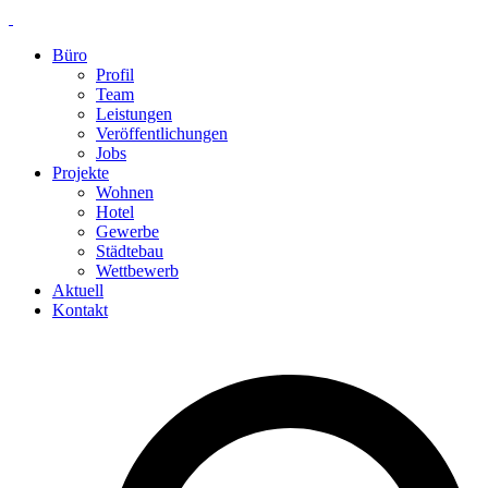
Skip
to
Büro
content
Profil
Team
Leistungen
Veröffentlichungen
Jobs
Projekte
Wohnen
Hotel
Gewerbe
Städtebau
Wettbewerb
Aktuell
Kontakt