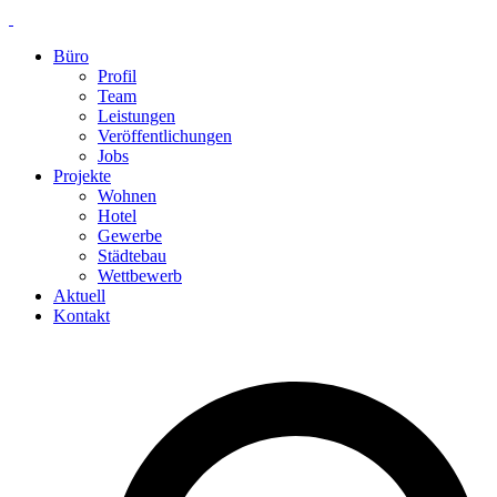
Skip
to
Büro
content
Profil
Team
Leistungen
Veröffentlichungen
Jobs
Projekte
Wohnen
Hotel
Gewerbe
Städtebau
Wettbewerb
Aktuell
Kontakt