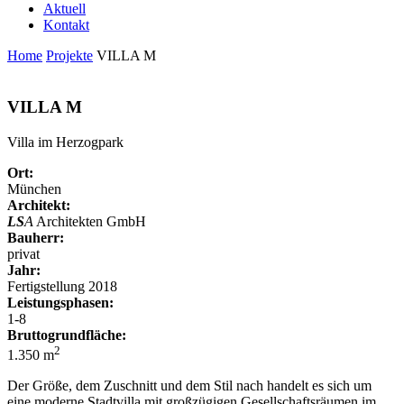
Aktuell
Kontakt
Home
Projekte
VILLA M
VILLA M
Villa im Herzogpark
Ort:
München
Architekt:
LS
A
Architekten GmbH
Bauherr:
privat
Jahr:
Fertigstellung 2018
Leistungsphasen:
1-8
Bruttogrundfläche:
2
1.350 m
Der Größe, dem Zuschnitt und dem Stil nach handelt es sich um
eine moderne Stadtvilla mit großzügigen Gesellschaftsräumen im