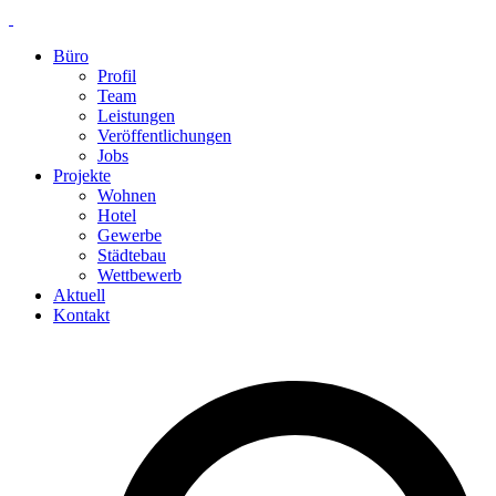
Skip
to
Büro
content
Profil
Team
Leistungen
Veröffentlichungen
Jobs
Projekte
Wohnen
Hotel
Gewerbe
Städtebau
Wettbewerb
Aktuell
Kontakt