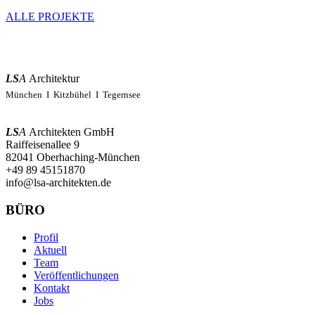
ALLE PROJEKTE
+
+
+
LS
A
Architektur
München I Kitzbühel I Tegernsee
+
+
LS
A
Architekten GmbH
Raiffeisenallee 9
+
82041 Oberhaching-München
+49 89 45151870
+
info@lsa-architekten.de
+
BÜRO
+
Profil
Aktuell
+
Team
Veröffentlichungen
Kontakt
Jobs